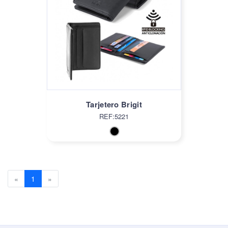
Tarjetero Brigit
REF:5221
Previous
(current)
Next
«
1
»