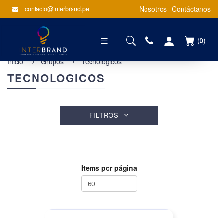
Nosotros
Contáctanos
contacto@interbrand.pe
(
0
)
Inicio
Grupos
Tecnologicos
TECNOLOGICOS
FILTROS
Items por página