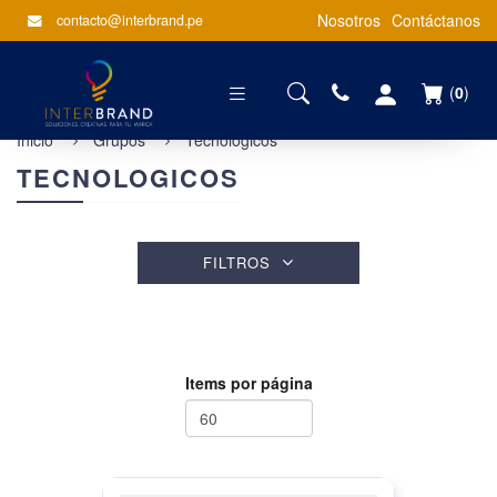
Nosotros
Contáctanos
contacto@interbrand.pe
(
0
)
Inicio
Grupos
Tecnologicos
TECNOLOGICOS
FILTROS
Items por página