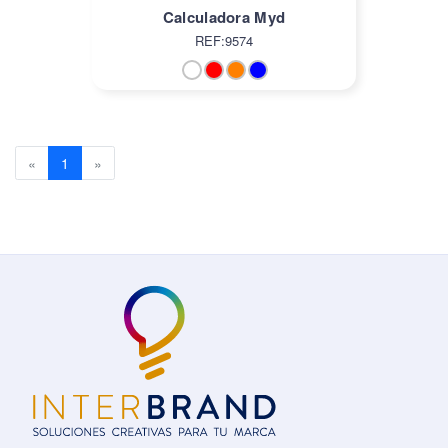
Calculadora Myd
REF:9574
Previous
(current)
Next
«
1
»