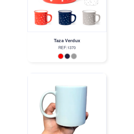
Taza Verdux
REF:1370