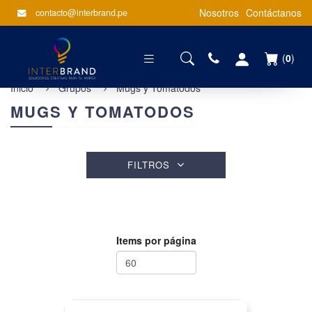
Nosotros
Contáctanos
contacto@interbrand.pe
(
0
)
Inicio
Grupos
Mugs y Tomatodos
MUGS Y TOMATODOS
FILTROS
Items por página