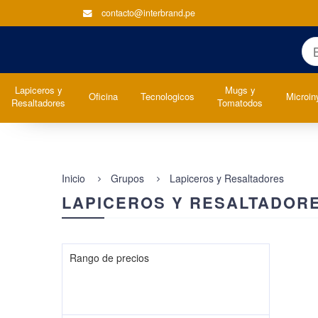
contacto@interbrand.pe
Lapiceros y
Mugs y
Oficina
Tecnologicos
Microin
Resaltadores
Tomatodos
Inicio
Grupos
Lapiceros y Resaltadores
LAPICEROS Y RESALTADOR
Rango de precios