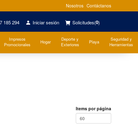
Nosotros
Contáctanos
0
7 185 294
Iniciar sesión
Solicitudes
(
)
Impresos
Deporte y
Seguridad y
Hogar
Playa
Promocionales
Exteriores
Herramientas
Items por página