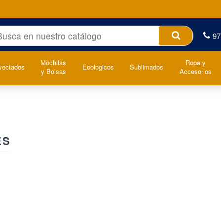
97
Mochilas
Ropa y
yectados
Ecologicos
Sublimados
y Bolsas
Accesorios
ES