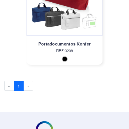
Portadocumentos Konfer
REF:3208
Previous
(current)
Next
«
1
»