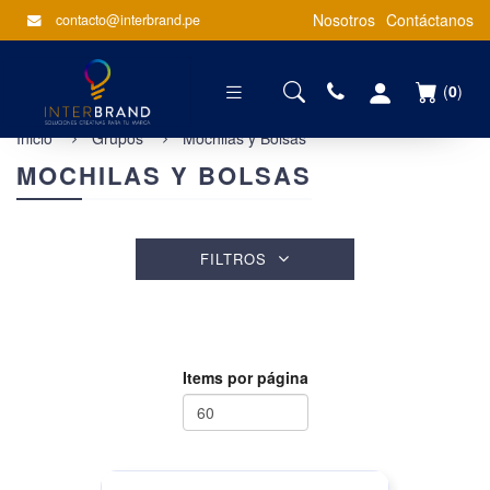
Nosotros
Contáctanos
contacto@interbrand.pe
(
0
)
Inicio
Grupos
Mochilas y Bolsas
MOCHILAS Y BOLSAS
FILTROS
Items por página