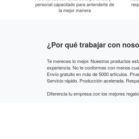
personal capacitado para antenderte de
req
la mejor manera
¿Por qué trabajar con nos
Te mereces lo mejor. Nuestros productos es
experiencia. No te conformes con menos cuan
Envío gratuito en más de 5000 artículos. Prueb
Servicio rápido. Producción acelerada. Respa
Diferencia tu empresa con los mejores regalo
¿Qué mejor que un regalo original y personali
tu personal que estás pensando en ellos? Inte
de modo simple, rápido y eficiente: ls clave de