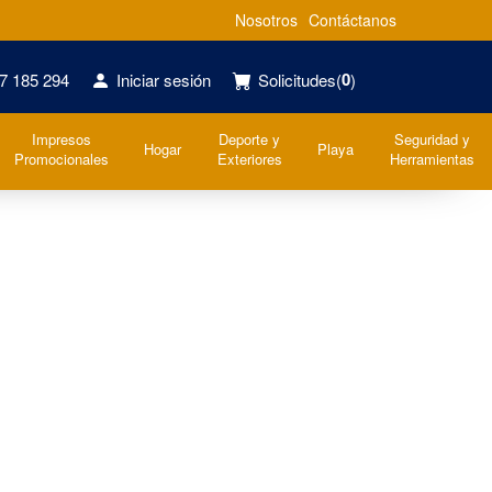
Nosotros
Contáctanos
0
7 185 294
Iniciar sesión
Solicitudes
(
)
Impresos
Deporte y
Seguridad y
Hogar
Playa
Promocionales
Exteriores
Herramientas