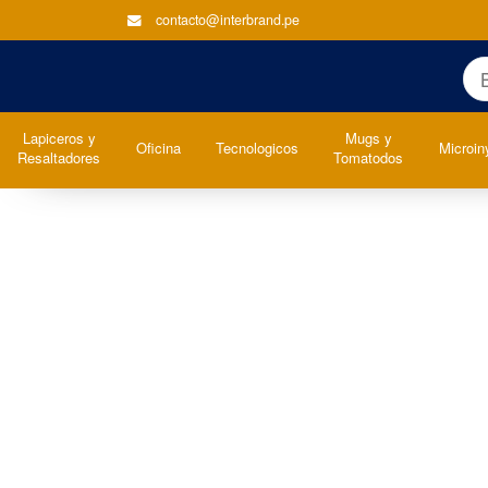
contacto@interbrand.pe
Lapiceros y
Mugs y
Oficina
Tecnologicos
Microin
Resaltadores
Tomatodos