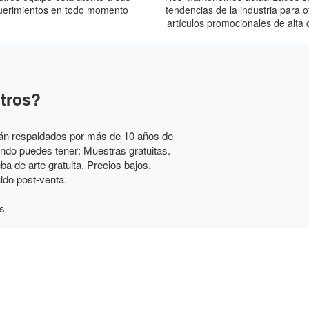
uerimientos en todo momento
tendencias de la industria para o
artículos promocionales de alta 
otros?
tán respaldados por más de 10 años de
do puedes tener: Muestras gratuitas.
a de arte gratuita. Precios bajos.
ldo post-venta.
s
zado para demostrar a tus clientes y a
rbrand te ayuda a fortalecer tu marca
l éxito sin estrés.