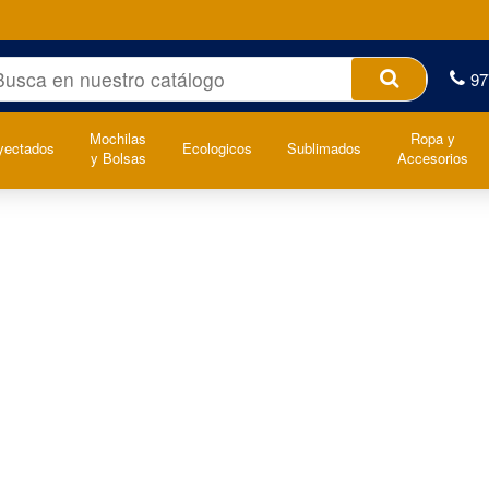
97
Mochilas
Ropa y
yectados
Ecologicos
Sublimados
y Bolsas
Accesorios